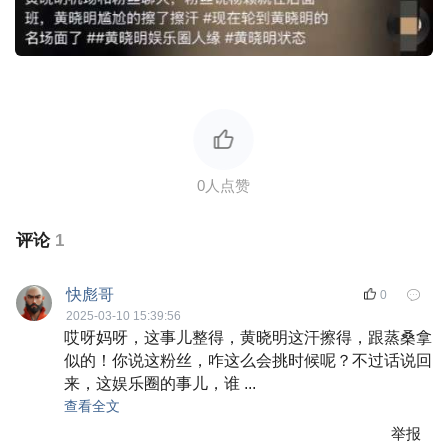
评论
1
快彪哥
0
2025-03-10 15:39:56
哎呀妈呀，这事儿整得，黄晓明这汗擦得，跟蒸桑拿
似的！你说这粉丝，咋这么会挑时候呢？不过话说回
来，这娱乐圈的事儿，谁 ...
查看全文
举报