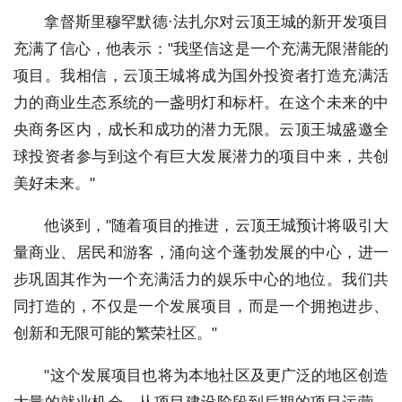
拿督斯里穆罕默德·法扎尔对云顶王城的新开发项目
充满了信心，他表示："我坚信这是一个充满无限潜能的
项目。我相信，云顶王城将成为国外投资者打造充满活
力的商业生态系统的一盏明灯和标杆。在这个未来的中
央商务区内，成长和成功的潜力无限。云顶王城盛邀全
球投资者参与到这个有巨大发展潜力的项目中来，共创
美好未来。"
他谈到，"随着项目的推进，云顶王城预计将吸引大
量商业、居民和游客，涌向这个蓬勃发展的中心，进一
步巩固其作为一个充满活力的娱乐中心的地位。我们共
同打造的，不仅是一个发展项目，而是一个拥抱进步、
创新和无限可能的繁荣社区。
"
"这个发展项目也将为本地社区及更广泛的地区创造