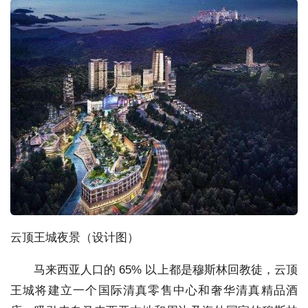
云顶王城夜景（设计图）
马来西亚人口的 65% 以上都是穆斯林回教徒，云顶
王城将建立一个国际清真零售中心和奢华清真精品酒