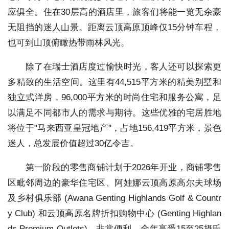
应俱全。住在30层高的酒店里，旅客们将能一览无余豪
无阻挡的迷人山景。距离云顶高原顶峰仅15分钟车程，
也可到山顶俯瞰热带雨林风光。
除了在瑞士酒店度过愉快时光，客人还可以探索更
多精致的生活空间。这里有44,515平方米的精美别墅和
独立式洋房，96,000平方米的时尚住宅和服务公寓，足
以满足不同都市人的需求与期待。这些优雅的宅居胜地
将位于"马来西亚皇冠地产"，占地156,419平方米，景色
迷人，总发展价值超过30亿令吉。
第一阶段的零售商铺计划于2026年开业，商铺零售
区毗邻周边的豪华住宅区、阿娃娜云顶高原高尔夫球场
及乡村俱乐部 (Awana Genting Highlands Golf & Countr
y Club) 和云顶高原名牌折扣购物中心 (Genting Highlan
ds Premium Outlets)，非常便利。全年享受15至25摄氏