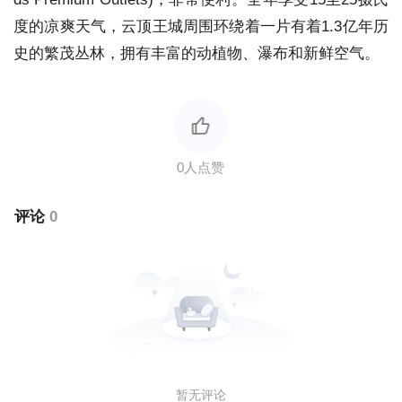
度的凉爽天气，云顶王城周围环绕着一片有着1.3亿年历
史的繁茂丛林，拥有丰富的动植物、瀑布和新鲜空气。
评论
0
暂无评论