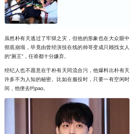
虽然朴有天逃过了牢狱之灾，但他的形象也在大众眼中
彻底崩塌，毕竟由曾经演技在线的帅哥变成只顾找女人
的“厕王”，任谁都十分嫌弃。
经纪人也不愿意在于朴有天同流合污，他爆料出朴有天
许多不为人知的秘密。比如在服役时，只要一有空闲时
间，他便去约pao。