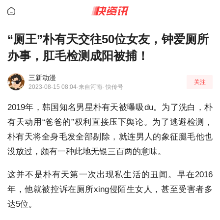
“厕王”朴有天交往50位女友，钟爱厕所
办事，肛毛检测成阳被捕！
三新动漫
关注
2023-08-15 08:04
·来自河南
· 快传号
2019年，韩国知名男星朴有天被曝吸du。为了洗白，朴
有天动用“爸爸的”权利直接压下舆论。为了逃避检测，
朴有天将全身毛发全部剔除，就连男人的象征腿毛他也
没放过，颇有一种此地无银三百两的意味。
这并不是朴有天第一次出现私生活的丑闻。早在2016
年，他就被控诉在厕所xing侵陌生女人，甚至受害者多
达5位。