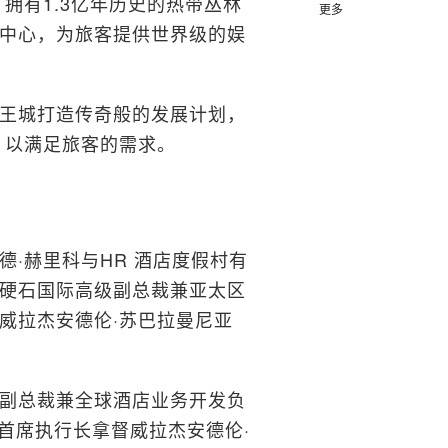
拥有1.3亿年历史的热带丛林
更多
中心，为旅客提供世界级的娱
王城打造传奇般的发展计划，
，以满足旅客的需求。
·赫里科与HR 酒店度假村有
硬石国际高级副总裁兼亚太区
威拉杰安德伦·苏巴拉曼尼亚
副总裁兼全球酒店业务开发负
集团首席执行长拿督威拉杰安德伦·