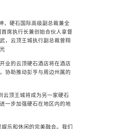
局绅，硬石国际高级副总裁兼全
团首席执行长兼创始合伙人拿督
武，云顶王城执行副总裁曾翔
光
开业的云顶硬石酒店将在酒店
，协助推动彭亨与周边州属的
到云顶王城将成为另一家硬石
进一步加强硬石在地区内的地
娱乐和休闲的完美融合。我们