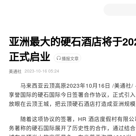
亚洲最大的硬石酒店将于20
正式启业
播报文章
2023-10-16 05:24
美通社
马来西亚云顶高原
2023年10月16日
/美通社/
享誉国际的硬石国际今日签署合作协议，正式引入
放眼在云顶王城，把云顶硬石酒店打造成亚洲规模
随着这项协议的签署，HR 酒店度假村有限公
务著称的硬石国际展开了历史性的合作，通过结合