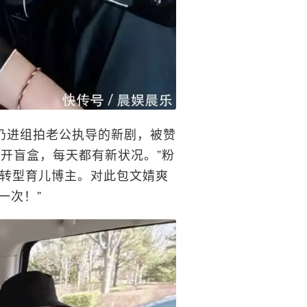
仍进组拍老公执导的新剧，被赞
像开盲盒，每天都有新状况。”粉
转型育儿博主。对此包文婧爽
一次！”