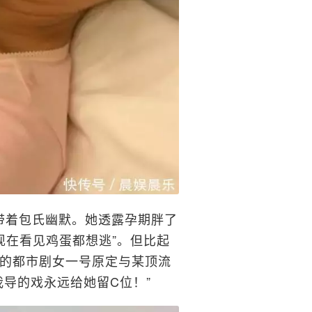
终带着包氏幽默。她透露孕期胖了
现在看见鸡蛋都想逃”。但比起
的都市剧女一号原定与某顶流
导的戏永远给她留C位！”