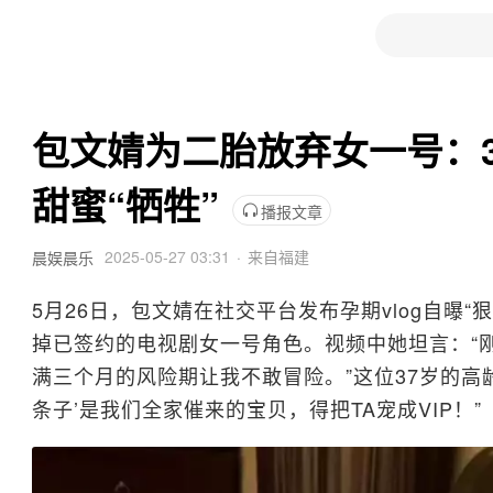
包文婧为二胎放弃女一号：
甜蜜“牺牲”
播报文章
2025-05-27 03:31
来自
福建
晨娱晨乐
5月26日，包文婧在社交平台发布孕期vlog自曝“
掉已签约的电视剧女一号角色。视频中她坦言：“
满三个月的风险期让我不敢冒险。”这位37岁的高
条子’是我们全家催来的宝贝，得把TA宠成VIP！”