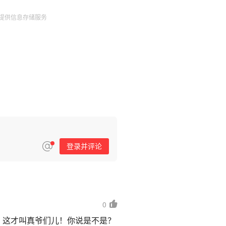
提供信息存储服务
登录并评论
0
，这才叫真爷们儿！你说是不是？