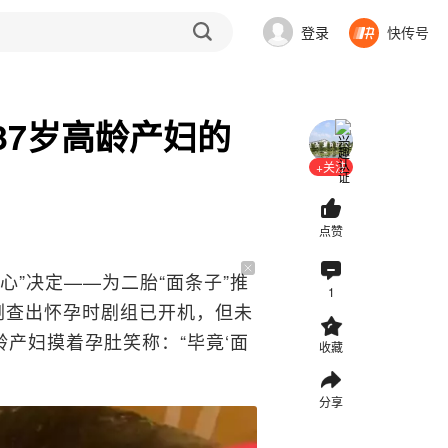
登录
快传号
37岁高龄产妇的
+关注
点赞
狠心”决定——为二胎“面条子”推
1
刚查出怀孕时剧组已开机，但未
龄产妇摸着孕肚笑称：“毕竟‘面
收藏
分享