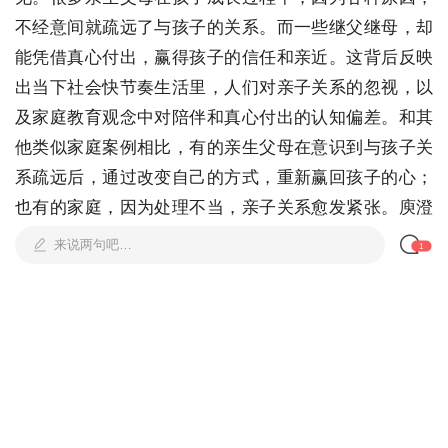
不经意间就疏远了与孩子的关系。而一些继父继母，却
能凭借真心付出，赢得孩子的信任和亲近。这背后反映
出当下社会快节奏生活里，人们对亲子关系的忽视，以
及家庭教育观念中对陪伴和真心付出的认知偏差。和其
他类似家庭案例相比，有的亲生父母在意识到与孩子关
系疏远后，通过改变自己的方式，重新赢回孩子的心；
也有的家庭，因为处理不当，亲子关系愈发紧张。庾澄
庆这件事，给所有父母都提了个醒，不管是亲生还是继
来说两句吧…
1
父继母，用心经营亲子关系才是关键。
投诉评论
涉黄信息
有害信息
网络暴力
人身攻击
违法信息
饭圈违规