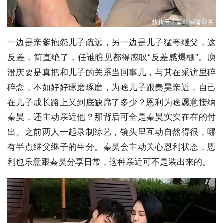
一边是亲爹抱怨儿子疏远，另一边是儿子猛夸继父，这
反差，简直绝了，任谁瞧见都得感叹“反差感爆棚”。庾
澄庆要是真把和儿子的关系当回事儿，与其在采访里碎
碎念，不如好好琢磨琢磨，为啥儿子跟秦昊亲近，自己
在儿子成长路上又到底缺席了多少？恩利为啥愿意接纳
秦昊，还主动亲近他？那背后可全是秦昊实实在在的付
出。之前两人一起录制综艺，镜头里互动自然得很，哪
有半点继父继子的生分。秦昊会主动关心恩利状态，恩
利也乐意跟秦昊分享日常，这种亲近可不是装出来的。