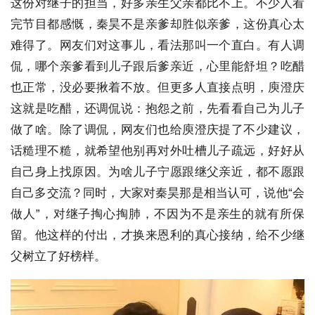
这份对继子的担当，好多亲生父亲都比不上。不少人看
完节目都感慨，秦昊不是亲爹却胜似亲爹，这份真心太
难得了。网友们对这事儿，看法那叫一个直白。有人调
侃，哪个亲爹看到儿子跟后爹亲近，心里能舒坦？吃醋
也正常，没必要揪着不放。但更多人直接点明，庾澄庆
这就是吃醋，还调侃说：抱怨之前，先看看自己为儿子
做了啥。除了调侃，网友们也给庾澄庆提了不少建议，
话糙理不糙，就希望他别再对外吐槽儿子疏远，好好从
自己身上找原因。为啥儿子宁愿跟继父亲近，都不愿跟
自己多交流？同时，大家对秦昊那是相当认可，说他“会
做人”，对继子掏心掏肺，不因为不是亲生的就有所保
留。他这样的付出，才换来恩利的真心接纳，给不少继
父树立了好榜样。