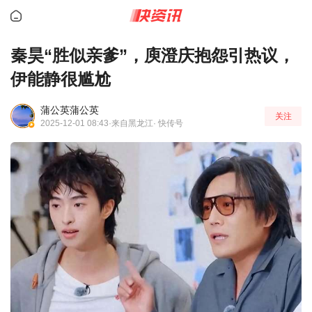
秦昊“胜似亲爹”，庾澄庆抱怨引热议，
伊能静很尴尬
蒲公英蒲公英
关注
2025-12-01 08:43
·来自黑龙江
· 快传号