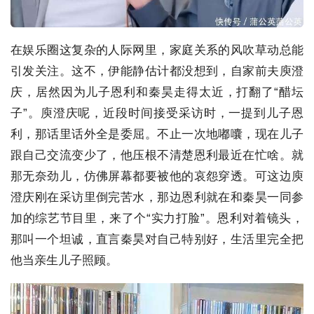
在娱乐圈这复杂的人际网里，家庭关系的风吹草动总能
引发关注。这不，伊能静估计都没想到，自家前夫庾澄
庆，居然因为儿子恩利和秦昊走得太近，打翻了“醋坛
子”。庾澄庆呢，近段时间接受采访时，一提到儿子恩
利，那话里话外全是委屈。不止一次地嘟囔，现在儿子
跟自己交流变少了，他压根不清楚恩利最近在忙啥。就
那无奈劲儿，仿佛屏幕都要被他的哀怨穿透。可这边庾
澄庆刚在采访里倒完苦水，那边恩利就在和秦昊一同参
加的综艺节目里，来了个“实力打脸”。恩利对着镜头，
那叫一个坦诚，直言秦昊对自己特别好，生活里完全把
他当亲生儿子照顾。