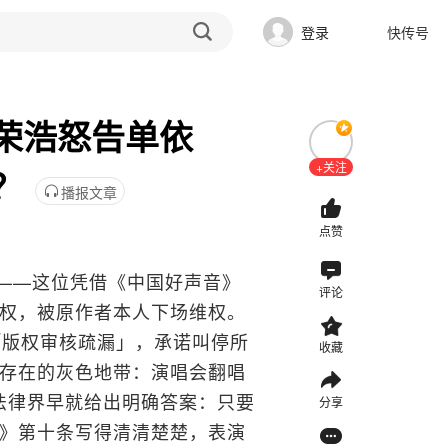
登录
快传号
荣浩怒告单依
+关注
？
播报文章
点赞
搜——这位凭借《中国好声音》
评论
权，被原作者本人下场维权。
「版权审核疏漏」，承诺叫停所
收藏
存在的灰色地带：演唱会翻唱
法律界早就给出明确答案：只要
分享
》第十条写得清清楚楚，表演