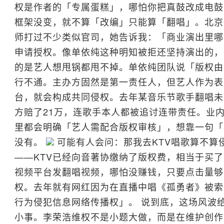
权是作者的「专属蛋糕」，哪怕你把真鼓改成电鼓
框架没变，就不算「改编」只能算「翻唱」。北京
师打过不少类似官司，她告诉我：「商业演出里哪
申请授权。像单依纯这种明知被拒还坚持演出的，
的是艺人想甩锅都甩不掉。单依纯团队说「版权由
行不通。主办方固然是第一责任人，但艺人作为表
台，就会构成共同侵权。去年某音乐节歌手翻唱未
方赔了21万，连歌手本人都被追讨连带责任。业
里都会明确「艺人需配合版权审核」，想靠一句「
没有。
可能有人会问：那我去KTV唱歌算不算
——KTV已经向音著协缴纳了版权费，相当于买
视频平台发翻唱视频，哪怕没赚钱，只要点击量够
权。去年就有网红因为在直播中唱《孤勇者》被索赔
行为侵犯信息网络传播权」。 说到底，这场风波
小事。李荣浩维权不是小题大做，而是在维护创作