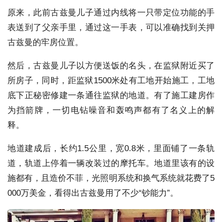
原来，此前古兹曼儿子通过内线将一只带定位功能的手
表送到了父亲手里，通过这一手表，可以准确找到关押
古兹曼的牢房位置。
然后，古兹曼儿子以方便送饭的名头，在监狱附近买了
所房子，同时，距监狱1500米处有工地开始施工，工地
底下正秘密修建一条通往监狱的地道。有了施工建房作
为挡箭牌，一切电钻噪音和轰鸣声都有了名义上的解
释。
地道建成后，长约1.5公里，宽0.8米，里面铺了一条轨
道，轨道上停着一辆改装过的摩托车。地道里该有的设
施都有，且造价不菲，光照明系统和换气系统就花费了5
000万美金，看得出古兹曼用了不少“钞能力”。