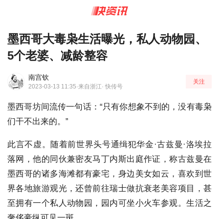
墨西哥大毒枭生活曝光，私人动物园、
5个老婆、减龄整容
南宫钦
关注
2023-03-13 11:35
·来自浙江
· 快传号
墨西哥坊间流传一句话：“只有你想象不到的，没有毒枭
们干不出来的。”
此言不虚。随着前世界头号通缉犯华金·古兹曼·洛埃拉
落网，他的同伙兼密友马丁内斯出庭作证，称古兹曼在
墨西哥的诸多海滩都有豪宅，身边美女如云，喜欢到世
界各地旅游观光，还曾前往瑞士做抗衰老美容项目，甚
至拥有一个私人动物园，园内可坐小火车参观。生活之
奢侈豪纵可见一斑。