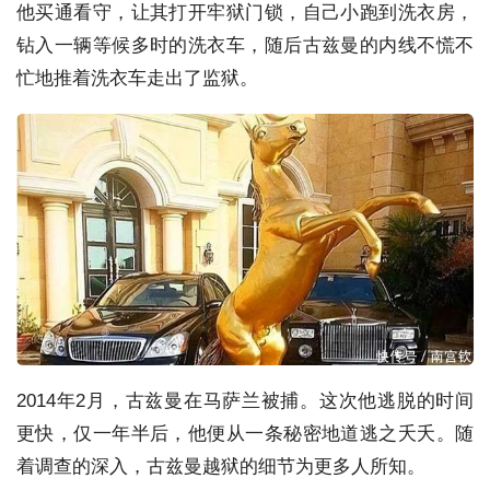
他买通看守，让其打开牢狱门锁，自己小跑到洗衣房，
钻入一辆等候多时的洗衣车，随后古兹曼的内线不慌不
忙地推着洗衣车走出了监狱。
2014年2月，古兹曼在马萨兰被捕。这次他逃脱的时间
更快，仅一年半后，他便从一条秘密地道逃之夭夭。随
着调查的深入，古兹曼越狱的细节为更多人所知。