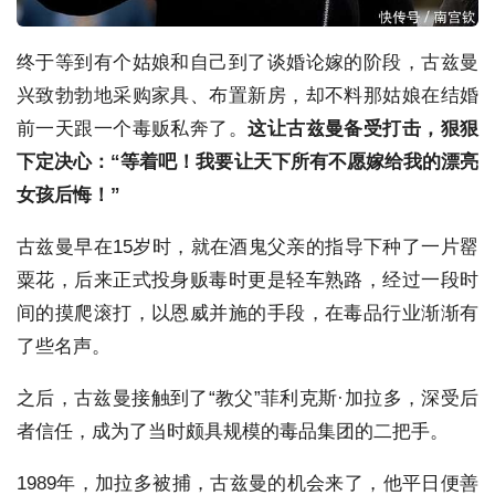
终于等到有个姑娘和自己到了谈婚论嫁的阶段，古兹曼
兴致勃勃地采购家具、布置新房，却不料那姑娘在结婚
前一天跟一个毒贩私奔了。
这让古兹曼备受打击，狠狠
下定决心：“等着吧！我要让天下所有不愿嫁给我的漂亮
女孩后悔！”
古兹曼早在15岁时，就在酒鬼父亲的指导下种了一片罂
粟花，后来正式投身贩毒时更是轻车熟路，经过一段时
间的摸爬滚打，以恩威并施的手段，在毒品行业渐渐有
了些名声。
之后，古兹曼接触到了“教父”菲利克斯·加拉多，深受后
者信任，成为了当时颇具规模的毒品集团的二把手。
1989年，加拉多被捕，古兹曼的机会来了，他平日便善