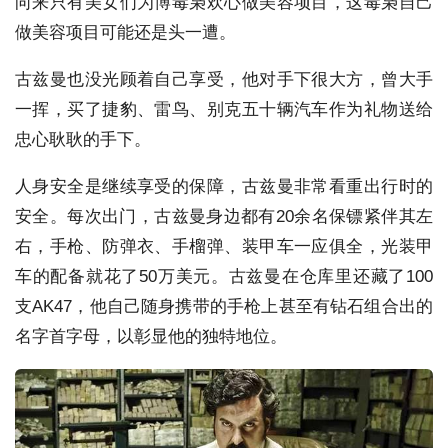
向来只有美女们为博毒枭欢心做美容项目，这毒枭自己
做美容项目可能还是头一遭。
古兹曼也没光顾着自己享受，他对手下很大方，曾大手
一挥，买了捷豹、雷鸟、别克五十辆汽车作为礼物送给
忠心耿耿的手下。
人身安全是继续享受的保障，古兹曼非常看重出行时的
安全。每次出门，古兹曼身边都有20余名保镖紧伴其左
右，手枪、防弹衣、手榴弹、装甲车一应俱全，光装甲
车的配备就花了50万美元。古兹曼在仓库里还藏了100
支AK47，他自己随身携带的手枪上甚至有钻石组合出的
名字首字母，以彰显他的独特地位。