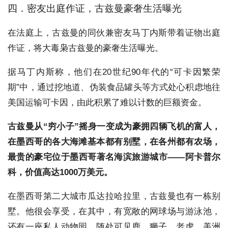
四．密友出庭作证，古兹曼豪奢生活曝光
在法庭上，古兹曼的同伙兼密友马丁内斯带着证物出庭
作证，将大毒枭古兹曼的豪奢生活曝光。
据马丁内斯称，他们在20世纪90年代的“可卡因繁荣
期”中，通过挖地道、伪装食品罐头等方式处心积虑地往
美国运输可卡因，由此积累了难以计数的巨额资金。
古兹曼从“穷小子”摇身一变成为豪拥四辆飞机的富人，
在墨西哥的各大海滩基本都有别墅，在各州都有农场，
最贵的豪宅位于墨西哥著名海滨旅游城市——阿卡普尔
科，价值高达1000万美元。
在墨西哥第二大城市瓜达拉哈拉里，古兹曼也有一栋别
墅。他很会享受，在其中，有宽敞的网球场与游泳池，
还有一座私人动物园，随处可见鹿、狮子、老虎、美洲