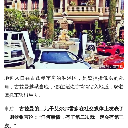
地道入口在古兹曼牢房的淋浴区，是监控摄像头的死
角，古兹曼越狱当晚，便在洗漱后悄悄钻入地道，骑着
摩托车逃出生天。
事后，
古兹曼的二儿子艾尔弗雷多在社交媒体上发表了
一则嚣张言论：“任何事情，有了第二次就一定会有第三
次。”