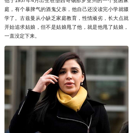
他于1957年4月出生在墨西哥锡那罗亚州的一个贫困家
庭，有个暴脾气的酒鬼父亲，他自己还没读完小学就辍
学了。古兹曼从小缺乏家庭教育，性情顽劣，长大点就
开始追求姑娘，但不是姑娘甩了他，就是他甩了姑娘，
一直没定下来。