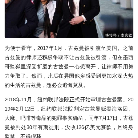
为便于看守，2017年1月，古兹曼被引渡至美国。之前
古兹曼的律师还积极争取不让古兹曼被引渡，但在墨西
哥监狱里深受折磨的古兹曼一心想离开，让律师不用努
力争取了。然而，此后在异国他乡感受到更加水深火热
的生活的古兹曼，想必会追悔莫及。
2018年11月，纽约联邦法院正式开始审理古兹曼案。20
19年2月12日，纽约联邦法院判定古兹曼贩卖海洛因、
大麻、吗啡等毒品的犯罪事实确凿，同年7月17日，古兹
曼被判处30年有期徒刑，没收126亿美元赃款，且终身
监禁，不得假释。