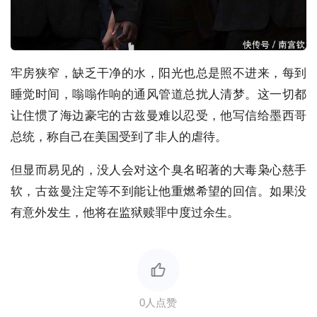
牢房狭窄，缺乏干净的水，阳光也总是照不进来，每到
睡觉时间，嗡嗡作响的通风管道总扰人清梦。这一切都
让住惯了海边豪宅的古兹曼难以忍受，他写信给墨西哥
总统，称自己在美国受到了非人的虐待。
但显而易见的，没人会对这个臭名昭著的大毒枭心慈手
软，古兹曼注定等不到能让他重燃希望的回信。如果没
有意外发生，他将在监狱赎罪中度过余生。