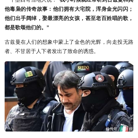
他毒枭的传奇故事：他们拥有大宅院，浑身金光闪闪；
他们出手阔绰，娶最漂亮的女孩，甚至老百姓唱的歌，
都是歌颂他们的。”
古兹曼在人们的想象中蒙上了金色的光辉，向走投无路
者、不甘居于人下者发出了致命的诱惑。