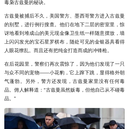
毒枭古兹曼的秘诀。
古兹曼被捕后不久，美国警方、墨西哥警方进入古兹曼
的别墅，进行例行搜查。他们在地下二层的密室里，惊
讶地看到堆成山的美元现金像卫生纸一样随意摆放，墙
上闪闪发光的宝石星罗棋布，随处可见的金银器具看得
人眼花缭乱。而且还有把纯金打造而成的冲锋枪。
在后花园里，警察们再次震惊了，因为他们发现了一只
与众不同的宠物——小花豹，它上蹿下跳，显得格外朝
气蓬勃。另外，警方还发现，古兹曼家里没有任何毒
品。佣人解释道：“古兹曼虽然贩毒，但他自己从不碰毒
品。”