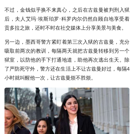
不过，金钱似乎换不来真心，之后在古兹曼被判刑入狱
后，夫人艾玛·埃斯珀罗·科罗内尔仍然自顾自地享受着
贡多拉之旅，还时不时在社交媒体上分享美景与美食。
另一边，墨西哥警方紧盯着第三次入狱的古兹曼，充分
吸取前两次的教训，每隔两天就把古兹曼转移到另一个
狱室，以防他的手下打通地道，助他再次逃出生天。除
了严防死守外，警方还在生活上不让古兹曼好过，每隔4
小时就叫醒他一次，让古兹曼烦不胜烦。