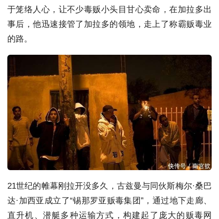
于笼络人心，让不少毒贩小头目甘心卖命，在加拉多出
事后，他迅速接管了加拉多的领地，走上了称霸贩毒业
的路。
21世纪的帷幕刚拉开没多久，古兹曼与同伙斯梅尔·桑巴
达·加西亚成立了“锡那罗亚贩毒集团”，通过地下走廊、
直升机、潜艇多种运输方式，构建起了庞大的贩毒网