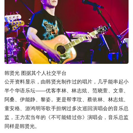
韩贤光 图据其个人社交平台
公开资料显示，由韩贤光制作过的唱片，几乎能串起小
半个华语乐坛——优客李林、林志炫、范晓萱、文章、
阿桑、伊能静、黎姿。更是帮李玟、蔡依林、林志炫、
童安格、游鸿明等歌手担纲过多次巡回演唱会的音乐总
监，王力宏当年的《不可能错过你》演唱会，音乐总监
同样是韩贤光。