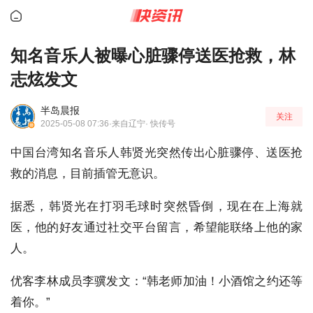
知名音乐人被曝心脏骤停送医抢救，林
志炫发文
半岛晨报
关注
2025-05-08 07:36
·来自辽宁
· 快传号
中国台湾知名音乐人韩贤光突然传出心脏骤停、送医抢
救的消息，目前插管无意识。
据悉，韩贤光在打羽毛球时突然昏倒，现在在上海就
医，他的好友通过社交平台留言，希望能联络上他的家
人。
优客李林成员李骥发文：“韩老师加油！小酒馆之约还等
着你。”