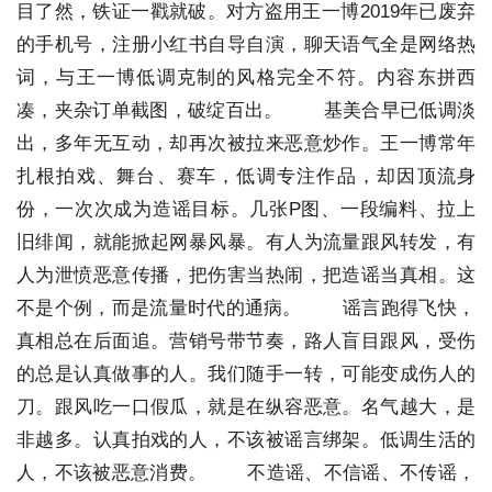
目了然，铁证一戳就破。对方盗用王一博2019年已废弃
的手机号，注册小红书自导自演，聊天语气全是网络热
词，与王一博低调克制的风格完全不符。内容东拼西
凑，夹杂订单截图，破绽百出。
基美合早已低调淡
出，多年无互动，却再次被拉来恶意炒作。王一博常年
扎根拍戏、舞台、赛车，低调专注作品，却因顶流身
份，一次次成为造谣目标。几张P图、一段编料、拉上
旧绯闻，就能掀起网暴风暴。有人为流量跟风转发，有
人为泄愤恶意传播，把伤害当热闹，把造谣当真相。这
不是个例，而是流量时代的通病。
谣言跑得飞快，
真相总在后面追。营销号带节奏，路人盲目跟风，受伤
的总是认真做事的人。我们随手一转，可能变成伤人的
刀。跟风吃一口假瓜，就是在纵容恶意。名气越大，是
非越多。认真拍戏的人，不该被谣言绑架。低调生活的
人，不该被恶意消费。
不造谣、不信谣、不传谣，