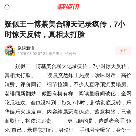
疑似王一博綦美合聊天记录疯传，7小
时惊天反转，真相太打脸
谈娱新语
关注
2026-03-02 07:31
·来自湖北
· 快传号
疑似王一博基美合聊天记录疯传，7小时惊天反转，
真相太打脸。
凌晨突然炸上热搜，暧昧对话、高价
消费、评价同行，细节拉满，不少人直呼顶流要塌房。
老绯闻新翻炒，截图有模有样，阅读量瞬间破亿，全网
吃瓜狂欢。谁也没料到，短短7小时，剧情彻底反转，乐
华娱乐火速发声。内容纯属恶意伪造、蓄意构陷，已全
面取证，将依法追责。
更荒诞的是，造谣者亲手"锤
死"自己，录屏忘打码，身份证、手机号全曝光，身份一