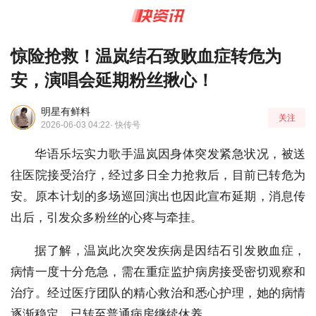
惊险抢救！温岚结石致败血症转危为
安，演唱会延期粉丝揪心！
明星有鲜料
关注
2026-06-03 04:22
· 快传号
华语乐坛实力歌手温岚因身体突发紧急状况，被送
往医院接受治疗，经过多日全力抢救后，目前已转危为
安。原本计划的多场巡回演出也因此宣布延期，消息传
出后，引发众多粉丝的心疼与牵挂。
据了解，温岚此次突发疾病是因结石引发败血症，
病情一度十分危急，需在重症监护病房接受密切观察和
治疗。经过医疗团队的精心救治和悉心护理，她的病情
逐渐稳定，已转至普通病房继续休养。