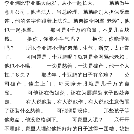
李亚炜比李亚鹏大两岁，从小一起长大。
弟弟做生
意开公司，他当法人、当总经理。弟弟给别人担保受牵
连，他的名字也跟着上法院。弟弟被全网骂“老赖”，他
也一起挨骂。
那可是4千万的窟窿，不是几百块
钱。
换你，你能不生气吗？
换你，你能理解
吗？
所以李亚炜不理解弟弟，生气，断交，太正常
了。
可问题是，李亚鹏呢？就算是全网骂他老赖，
他也不不嘴。
一边是慈善，一边是破产，他一个人
扛了多久？
那些年，李亚鹏的日子有多难？
公
司破产，债主上门，每天睁开眼就是几千万的窟
窿。
可他还在做嫣然，还在为唇腭裂孩子四处奔
走。
有人说他装，有人说他作，有人说他生意做砸
了还装什么慈善。
可他愣是没停。
那些孩子等
他救命，他没资格倒下。
可家里人呢？
亲哥哥
不理解，家里人埋怨他把好好的日子过得一团糟，媳妇