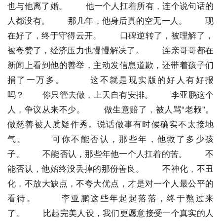
也与他离了婚。
他一个人扛着所有，连个说句话的
人都没有。
那几年，他身后真的空无一人。
现
在好了，终于守得云开。
口碑逆转了，被理解了，
被夸赞了，经济压力也慢慢解决了。
连亲哥哥都在
新闻上看到他的善举，主动发信息道歉，还带着孩子们
捐了一万多。
这不就是现实版的好人有好报
吗？
你只管去做，上天自有安排。
李亚鹏这个
人，争议从来不少。
做生意赔了，被人骂“老赖”。
做慈善被人质疑作秀。说话做事有时候确实不太接地
气。
可你不能否认，那些年，他救了多少孩
子。
不能否认，那些年他一个人扛着的苦。
不
能否认，他始终没丢掉的那份善良。
不神化，不丑
化，不放大缺点，不夸大优点，才是对一个人最公平的
看待。
李亚鹏这些年起起落落，终于熬过来
了。
比起完美人设，我们更愿意接受一个真实的人