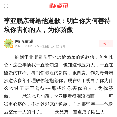
李亚鹏亲哥给他道歉：明白你为何善待
坑你害你的人，为你骄傲
网红甄能说
关注
2026-03-02 07:53
·来自广东
· 快传号
刷到李亚鹏哥哥李亚炜给弟弟的道歉信，句句扎
心：这些事情我一直都知道，也知道你压力大，一直在
坚强的扛着。看到你最近的新闻，很自责。作为哥哥居
然这么多年不理解你还抱怨你。现在终于明白了你为什
么放过了甚至善待~~那些坑你害你的人，为你骄
傲。
就这么几句话，李亚鹏看得泪流满面。
可
我更心疼的，不是这迟来的道歉，而是那些年——他身
后空无一人的日子。
亲兄弟，差点成了陌生人