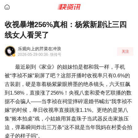
收视暴增256%真相：杨紫新剧让三四
线女人看哭了
乐观向上的芹菜在冲浪
关注
2026-05-29 00:36
· 快传号
最近刷到《家业》的姐妹怕是都和我一样，手机
被“李祯不嫁”刷屏了吧？这部开播时收视率只有0.6%的
古装剧，硬是靠着杨紫蒙眼辨墨的绝杀镜头，六天狂飙
到1.58%，直接涨了256%！央视八套和爱奇艺联播的数
据不会骗人——当李祯在祠堂摔碎退婚书喊出“我李祯不
嫁”的时候，单日收视率直接跳涨1.1%。更绝的是第八
集“账本拍桌”戏，小姑娘用算盘珠子当武器反击家族压
迫，弹幕瞬间炸出三万条“这不就是当年我妈在村委会拍
桌子的样子吗”。