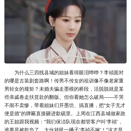
为什么三四线县城的姐妹看得眼泪哗哗？李祯面对
的哪是古装剧套路啊！传男不传女的祖训像不像老家重
男轻女的规矩？未婚夫骗走墨模的桥段，活脱脱就是某
些亲戚卷走扶贫款的翻版。但你看她怎么破局——不哭
不闹不卖惨，带着姐妹们开墨坊、搞直播，把“女子无才
便是德”的牌匾直接砸进歙砚里。上周在江西县城做家政
的王姐跟我视频：“我们保洁队现在都管客户叫‘李祯’，
谁要是被欺负了，大伙就吼一嗓子‘李祯不嫁’！”这才是