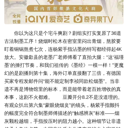
你以为这只是个宅斗爽剧？剧组实打实复原了36道
古法制墨工序！烧烟时松木在密室里闷出青烟，熬胶要
盯着铜锅熬煮七次，连杨紫手指沾墨的特写都经得起4K
放大。安徽歙县的老墨厂老师傅看了直拍大腿：“这‘福瑾
墨’的捶打节奏，和我们祖传的《墨经》一模一样！”更魔
幻的是剧播到第十集，海外订单直接翻了三倍，有德国
买家专程发邮件问“能不能定制李祯同款松烟墨”。当非
遗不再是博物馆里的标本，而是能带着老百姓增收的真
本事，这剧不火都难。 豆瓣开分8.2不是没道理的。
有观众扒出第六集“蒙眼烧烟炱”的镜头，杨紫手指颤抖
的幅度完全符合制墨师傅描述的“触感辨灰”标准——烟
灰颗粒越细，手指按压时的阻力越小。这种细节让非遗