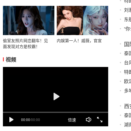
特
刘
东
“
偷室友照片网恋翻车！见
内娱第一人！戚薇，官宣
国
面发现对方是校霸！
泰
视频
台
特
欧
多
西
泰
倍速
00:00
/
00:00
湖