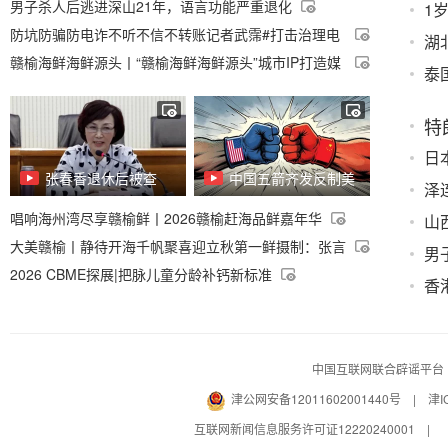
男子杀人后逃进深山21年，语言功能严重退化
1
防坑防骗防电诈不听不信不转账记者武霈#打击治理电
湖
信网络诈骗#反诈骗
赣榆海鲜海鲜源头丨“赣榆海鲜海鲜源头”城市IP打造媒
泰
体调研和作家采风活动举行
特
日
张春香退休后被查
中国五箭齐发反制美
泽
唱响海州湾尽享赣榆鲜丨2026赣榆赶海品鲜嘉年华
山
大美赣榆丨静待开海千帆聚喜迎立秋第一鲜摄制：张言
男
华顾乡
2026 CBME探展|把脉儿童分龄补钙新标准
香
中国互联网联合辟谣平台
津公网安备12011602001440号
|
津I
互联网新闻信息服务许可证12220240001
|