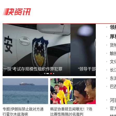
领
厚
货
触
文
“领导干部带头错峰休假”引争议 河南：撤回
东
长
东
巴
河
官
专题|伊朗拟禁止敌对方通
韩足协重磅丑闻曝光！7场
行霍尔木兹海峡
比赛性贿赂20名裁判