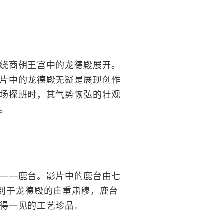
绕商朝王宫中的龙德殿展开。
片中的龙德殿无疑是展现创作
场探班时，其气势恢弘的壮观
。
——鹿台。影片中的鹿台由七
有别于龙德殿的庄重肃穆，鹿台
得一见的工艺珍品。