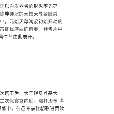
牙以白发老者的形象率先亮
陈坤饰演的元始天尊紧随其
中，元始天尊鸿蒙初始开劫度
宙征伐序曲的前奏。预告片中
经典情节由此展开。
次携王后、太子现身登基大
二次似寝宫内庭，赐杯酒予“孝
原著中，伯邑考前往朝歌进贡赎