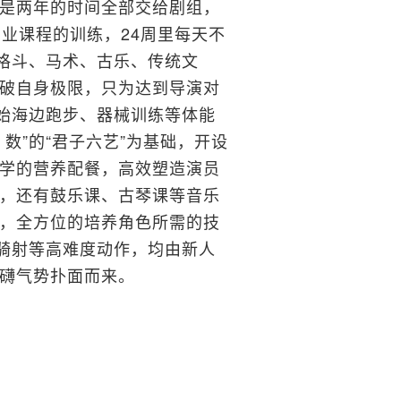
是两年的时间全部交给剧组，
业课程的训练，24周里每天不
、格斗、马术、古乐、传统文
破自身极限，只为达到导演对
开始海边跑步、器械训练等体能
数”的“君子六艺”为基础，开设
学的营养配餐，高效塑造演员
，还有鼓乐课、古琴课等音乐
，全方位的培养角色所需的技
弓骑射等高难度动作，均由新人
礴气势扑面而来。