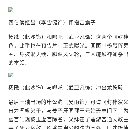
西伯侯姬昌（李雪健饰）怀抱雷震子
杨戬（此沙饰）和哪吒（武亚凡饰）这两个《封神
色，此番也在预告片中正式曝光。画面中杨戬挥舞
圈、身披混天绫、脚踩风火轮，二人施展神通杀出
的本领。
杨戬（此沙饰）与哪吒（武亚凡饰）冲出龙德殿
最后压轴出场的申公豹（夏雨饰）可谓《封神演义
曾为阐教弟子，与姜子牙同拜于元始天尊门下，为
虚宫门规被玉虚宫除名，又拜在了碧游宫通天教主
姜子牙为宿敌。原著中申公豹法力高强，口才极佳