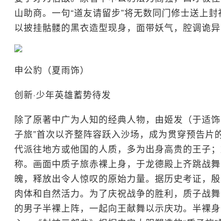
山助商。一句“道友请留步”将无数同门修士送上
以披挂骷髅的黑衣造型现身，面带妖气，腔调诡异
申公豹（夏雨饰）
创新·少年英雄蓄势待发
除了原著中广为人知的经典人物，由姬发（于适饰
子旅”首次以齐整阵容跃入沙场，成为贯穿预告片
代派往地方或他国的人质，多为出身高贵的王子；
称。画面中质子旅赤裸上身，于龙德殿上齐跳战舞
魄，释放出令人惊叹的原始力量。据历史考证，殷
肉体和自然活力。为了庆祝战争的胜利，质子战舞
的男子半裸上阵，一起向王献舞以示庆功。半裸身