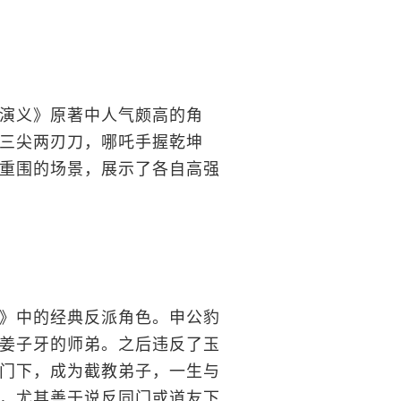
演义》原著中人气颇高的角
三尖两刃刀，哪吒手握乾坤
重围的场景，展示了各自高强
》中的经典反派角色。申公豹
姜子牙的师弟。之后违反了玉
门下，成为截教弟子，一生与
，尤其善于说反同门或道友下