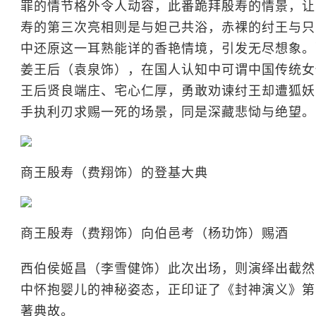
罪的情节格外令人动容，此番跪拜殷寿的情景，让
寿的第三次亮相则是与妲己共浴，赤裸的纣王与只
中还原这一耳熟能详的香艳情境，引发无尽想象。
姜王后（袁泉饰），在国人认知中可谓中国传统女
王后贤良端庄、宅心仁厚，勇敢劝谏纣王却遭狐妖
手执利刃求赐一死的场景，同是深藏悲恸与绝望。
商王殷寿（费翔饰）的登基大典
商王殷寿（费翔饰）向伯邑考（杨玏饰）赐酒
西伯侯姬昌（李雪健饰）此次出场，则演绎出截然
中怀抱婴儿的神秘姿态，正印证了《封神演义》第
著典故。