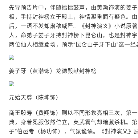
先导预告片中，伴随擂擂鼓声，由黄渤饰演的姜子
相，手持封神榜立于殿上，神情凝重面有疑色。由
后，一语不发却肃穆威严。《封神演义》小说原著
人，命弟子姜子牙持封神榜下昆仑山，也是封神宇
两位仙人相继登场，预示“昆仑山子牙下山”这一
姜子牙（黄渤饰）龙德殿献封神榜
元始天尊（陈坤饰）
商王殷寿（费翔饰）则以不同形象亮相三次，第一
典，身着冕服傲然伫立，英武霸气却暗藏杀机。第
子”伯邑考（杨玏饰），气氛诡谲。《封神演义》