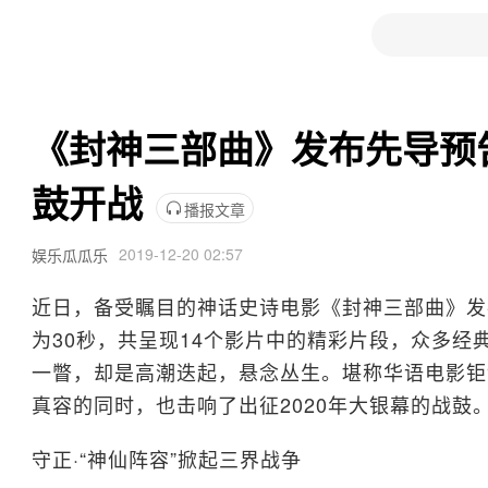
《封神三部曲》发布先导预
鼓开战
播报文章
2019-12-20 02:57
娱乐瓜瓜乐
近日，备受瞩目的神话史诗电影《封神三部曲》发
为30秒，共呈现14个影片中的精彩片段，众多经
一瞥，却是高潮迭起，悬念丛生。堪称华语电影钜
真容的同时，也击响了出征2020年大银幕的战鼓
守正·“神仙阵容”掀起三界战争