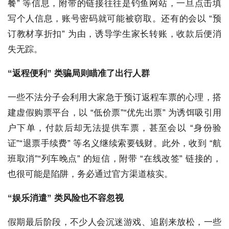
餐” 等信息，附带的链接往往是钓鱼网站，一旦点击填
写个人信息，账号密码就可能被窃取。还有的会以 “预
订教材享折扣” 为由，诱导学生家长转账，收款后便消
失无踪。
“返程便利” 类骗局
则瞄准了出行人群
一些不法分子会利用大家急于预订返程车票的心理，搭
建虚假购票平台，以 “低价票”“优先出票” 为诱饵吸引用
户下单，付款后却无法提供车票，甚至会以 “身份验
证”“退票手续费” 等名义继续索要钱财。此外，收到 “航
班取消”“列车晚点” 的短信，附带 “在线改签” 链接的，
也很可能是陷阱，务必通过官方渠道核实。
“娱乐消遣” 类风险
也不容忽视
假期最后阶段，不少人会沉迷游戏、追剧来放松，一些