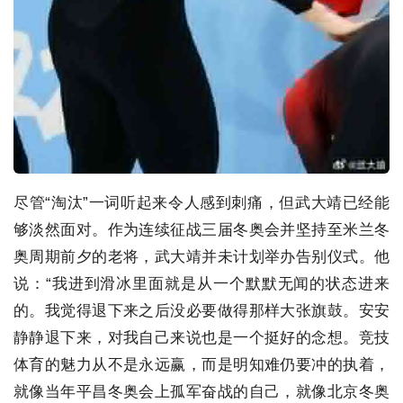
尽管“淘汰”一词听起来令人感到刺痛，但武大靖已经能
够淡然面对。作为连续征战三届冬奥会并坚持至米兰冬
奥周期前夕的老将，武大靖并未计划举办告别仪式。他
说：“我进到滑冰里面就是从一个默默无闻的状态进来
的。我觉得退下来之后没必要做得那样大张旗鼓。安安
静静退下来，对我自己来说也是一个挺好的念想。竞技
体育的魅力从不是永远赢，而是明知难仍要冲的执着，
就像当年平昌冬奥会上孤军奋战的自己，就像北京冬奥