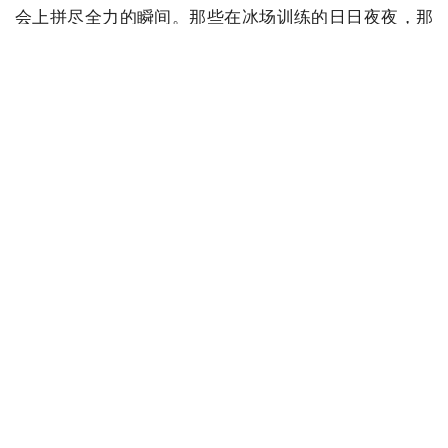
会上拼尽全力的瞬间。那些在冰场训练的日日夜夜，那
些腰伤复发时趴着吃饭的煎熬，那些打破世界纪录的狂
喜，都早已刻进骨子里，成为不可替代的勋章。”
放下冰刀，拿起教案，武大靖以吉林大学教授的身份站
上讲台。他坦言：“运动员的使命是突破极限，而教育者
的责任是传承热爱。在训练馆里指导队员打磨技术，在
课堂上分享赛场内外的感悟，在慈善之夜传递体育的温
度，原来热爱不止一种模样，它可以是冰面上的一骑绝
尘，也可以是薪火相传的默默耕耘。那些曾支撑我走过
低谷的热爱与坚持，那些教练、队友给予的信任与陪
伴，那些国家赋予的使命与荣光，如今都成了我前行的
底气。”
冰刃或许会冷却，但心中的火焰从未熄灭。武大靖正式
向辉煌的运动生涯道别，同时也宣告了在新赛道上的坚