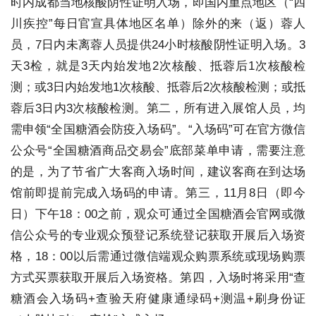
时内成都当地核酸阴性证明入场，即国内重点地区（“四
川疾控”每日官宣具体地区名单）除外的来（返）蓉人
员，7日内未离蓉人员提供24小时核酸阴性证明入场。3
天3检，就是3天内始发地2次核酸、抵蓉后1次核酸检
测；或3日内始发地1次核酸、抵蓉后2次核酸检测；或抵
蓉后3日内3次核酸检测。第二，所有进入展馆人员，均
需申领“全国糖酒会防疫入场码”。“入场码”可在官方微信
公众号“全国糖酒商品交易会”底部菜单申请，需要注意
的是，为了节省广大客商入场时间，建议客商在到达场
馆前即提前完成入场码的申请。第三，11月8日（即今
日）下午18：00之前，观众可通过全国糖酒会官网或微
信公众号的专业观众预登记系统登记获取开展后入场资
格，18：00以后需通过微信端观众购票系统或现场购票
方式买票获取开展后入场资格。第四，入场时将采用“查
糖酒会入场码+查验天府健康通绿码+测温+刷身份证