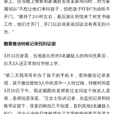
座上。但当晚上警察和家属前去张某家询问时，对方家
属却以“不想让他们来问孩子，怕把孩子吓到”为由拒不
开门。“僵持了2小时左右，最后派出所找来了村支书做
工作，他们才开门，开门以后张某依旧说没有再见到小
光。”
翻看微信转账记录找到证据
3月11日凌晨，当地派出所对3名嫌疑人的询问无果后，
白天3人还正常前往学校上学。
“第二天我哥哥补办了孩子的手机卡，查询微信记录发
现，孩子微信曾给3人中的其中一人转过钱，转账时间是
3月10日下午。我还截图给老师发过去问这个收款人是
谁，老师说是张某。”王女士告诉记者，在监控记录和转
账等证据下，张某仍称自己不知道，直到其他2名嫌疑人
松口，说出小光的尸体被埋在了北营村南的废弃蔬菜大