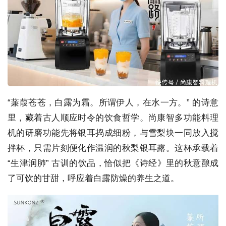
“蒹葭苍苍，白露为霜。所谓伊人，在水一方。” 的诗意
里，藏着古人顺应时令的饮食哲学。尚康智多功能料理
机的研磨功能先将银耳捣成细粉，与雪梨块一同放入搅
拌杯，只需片刻便化作温润的秋梨银耳露。这杯承载着
“生津润肺” 古训的饮品，恰似把《诗经》里的秋意酿成
了可饮的甘甜，呼应着白露防燥的养生之道。