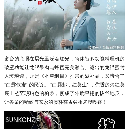
窗台的龙眼在晨光里泛着红光，尚康智多功能料理机的
破壁功能让龙眼果肉与蜂蜜完美融合。滤出的龙眼蜜封
入玻璃罐，既是《本草纲目》推崇的滋补品，又暗合了
“白露饮蜜” 的民谚。 “白露起，红薯生” ，焦香的烤红薯
裹上熬至琥珀色的糖浆，便成了外脆里糯的拔丝地瓜，
让鲁菜的精致与农家的质朴在舌尖相遇嘎嘎香！