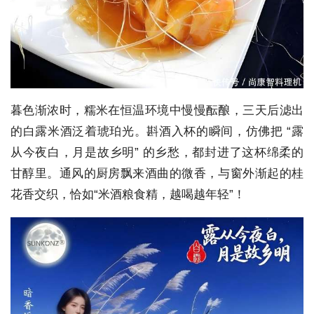
暮色渐浓时，糯米在恒温环境中慢慢酝酿，三天后滤出
的白露米酒泛着琥珀光。斟酒入杯的瞬间，仿佛把 “露
从今夜白，月是故乡明” 的乡愁，都封进了这杯绵柔的
甘醇里。通风的厨房飘来酒曲的微香，与窗外渐起的桂
花香交织，恰如“米酒粮食精，越喝越年轻”！