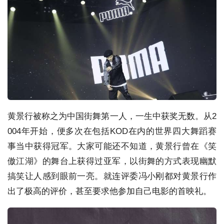
黄景行被称之为中国街舞第一人，一生中获奖无数。从2
004年开始，便多次在包括KOD在内的世界四大舞蹈赛
事当中获得冠军。大家可能还不知道，黄景行曾在《笑
傲江湖》的舞台上获得过亚军，以街舞的方式表现幽默
搞笑让人感到眼前一亮。就连评委冯小刚都对黄景行作
出了极高的评价，甚至要求他参加自己电影的首映礼。