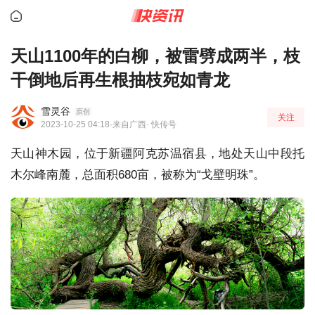
天山1100年的白柳，被雷劈成两半，枝
干倒地后再生根抽枝宛如青龙
雪灵谷
原创
关注
2023-10-25 04:18
·来自广西
· 快传号
天山神木园，位于新疆阿克苏温宿县，地处天山中段托
木尔峰南麓，总面积680亩，被称为“戈壁明珠”。