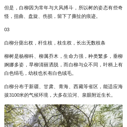
但是，白柳因为常年与大风搏斗，所以树的姿态有些奇
怪，扭曲、盘旋、伤损，留下了撕扯的痕迹。
03
白柳分蘖出杈，杆生枝，枝生杈，长出无数枝条
柳树是杨柳科、柳属乔木，生命力强，种类繁多，垂柳
婀娜多姿，旱柳清丽洒脱，而白柳与众不同，叶柄上有
白色绢毛，幼枝也长有白色绒毛。
白柳分布于新疆、甘肃、青海、西藏等省区，能适应海
拔3100米的气候环境，大多在沿河、泉眼附近生长。