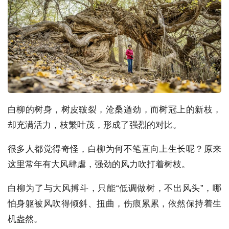
白柳的树身，树皮皲裂，沧桑遒劲，而树冠上的新枝，
却充满活力，枝繁叶茂，形成了强烈的对比。
很多人都觉得奇怪，白柳为何不笔直向上生长呢？原来
这里常年有大风肆虐，强劲的风力吹打着树枝。
白柳为了与大风搏斗，只能“低调做树，不出风头”，哪
怕身躯被风吹得倾斜、扭曲，伤痕累累，依然保持着生
机盎然。