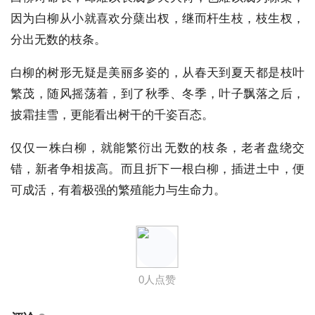
因为白柳从小就喜欢分蘖出杈，继而杆生枝，枝生杈，
分出无数的枝条。
白柳的树形无疑是美丽多姿的，从春天到夏天都是枝叶
繁茂，随风摇荡着，到了秋季、冬季，叶子飘落之后，
披霜挂雪，更能看出树干的千姿百态。
仅仅一株白柳，就能繁衍出无数的枝条，老者盘绕交
错，新者争相拔高。而且折下一根白柳，插进土中，便
可成活，有着极强的繁殖能力与生命力。