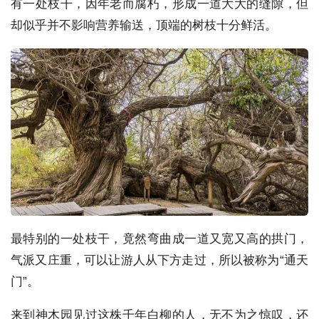
有一处枝干，因年老而腐朽，形成一道大大的缝隙，但
却似乎并不影响营养输送，顶端的树枝十分鲜活。
最特别的一处枝干，竟然弯曲成一道又宽又高的拱门，
气派又庄重，可以让游人从下方走过，所以被称为“通天
门”。
来到神木园见过这株千年白柳的人，无不为之惊叹，还