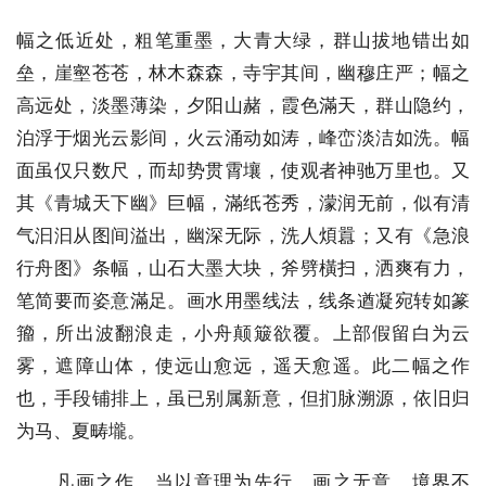
幅之低近处，粗笔重墨，大青大绿，群山拔地错出如
垒，崖壑苍苍，林木森森，寺宇其间，幽穆庄严；幅之
高远处，淡墨薄染，夕阳山赭，霞色滿天，群山隐约，
泊浮于烟光云影间，火云涌动如涛，峰峦淡洁如洗。幅
面虽仅只数尺，而却势贯霄壤，使观者神驰万里也。又
其《青城天下幽》巨幅，滿纸苍秀，濛润无前，似有清
气汩汩从图间溢出，幽深无际，洗人煩囂；又有《急浪
行舟图》条幅，山石大墨大块，斧劈橫扫，洒爽有力，
笔简要而姿意滿足。画水用墨线法，线条遒凝宛转如篆
籀，所出波翻浪走，小舟颠簸欲覆。上部假留白为云
雾，遮障山体，使远山愈远，遥天愈遥。此二幅之作
也，手段铺排上，虽已别属新意，但扪脉溯源，依旧归
为马、夏畴壠。
凡画之作，当以意理为先行。画之无意，境界不