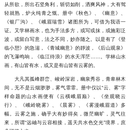
从所欲，所出石坚角利，斩切如削，洒爽风神，大有驾
轻就熟，炉火纯青之慨。册中《秋色》、《幽意》、
《银厂沟》、《峨眉瑞雪》诸图所为，可借为我语一
证。又学林画水，也为手法多方，或写或抹，或施彩泛
波，或留白写意，法之不同，妙亦随之。以是有了《登
临小憩》的急湍，《青城幽意》的靜波，《后山观泉》
的飞瀑鸣响，《临江待浪》的水天浑茫……。学林山水
画，有山皆有水，或又是有山皆有云雾的。
大凡其孤峰群峦、峻岭深岩，幽泉秀谷，青皋林木
间，无不是云烟渺渺，雾气霏霏。册中仅以“云、雾”字
样命题的山水画便有《云橫峨眉巅》、《坐观晓云
行》、《峨岭晓雾》、《晨雾》、《雾漫峨眉道》多
幅。云雾之施，确乎大有妙得矣，微茫幽旷，灵气往
來，所谓“远岫与云容相接，遥天共水色交光”境界，庶