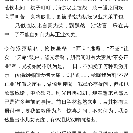
茗饮花间，棋子叮叮，演楚汉之攻战，欣一遇之同欢，
高手叫苦，良将败北，更被呼指为棋坛职业大杀手也；
……兄似也以此自豪为荣，飘飘然，沾沾喜，乐在其
中，了不能自知何为其正业久矣。
奈何浮萍暗转，物换星移，“而立”远遁，“不惑”往
矣，“天命”敲户，韶光示警，朋侶间时有大责其“不务正
业”者，兄初始尚不以为是。一日，不知受了何种刺激开
示，仿佛刹那间大彻大痛，觉悟前非，亟嘱我为刻“不误
正业”印置之座右，做惊堂棒喝。我虽心存疑问，但却也
欣然应诺，中心欢喜。时光冉冉如幻，现在想来竟然又
已是许多年前的事情。前日学林忽然来电，言其将有画
册付梓，要我缀数语为序，惊喜之间，不知何为，我竟
然呈出小儿女态度，有热泪从双眸间溢出。