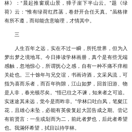
林》：“晨起推窗观山景，獐子崖下半山云。”题《绿
荷》云：“惟有绿荷红蓞菡，卷舒开合任天真。”虽格律
有所不遵，而却能含意喻理，才情其中。
三
人生百年之远，实在不过一瞬，所托世界，但为入
梦出梦之境地耳。今日捧读学林画册，真个是有些无端
感触，忽地惊心，所谓抚心之感，自有一种不痛不痒相
关处也。三十馀年与兄交谊，书画诗酒，文采风流，可
指为喜而乐者，而百年驹隙，江山如梦，回首旧游、物
是人非，春光顿尽矣。“悟已往之不谏，知来者之可追。
实迷途其未远，觉今是而昨非。”学林口吐白凤，笔粲江
花，且雄心未坠，必能有英俊复起大噐告成之期。尝记
有前贤言：一生或划而为二，前此者梦也，后此者希望
也。我滿怀希望，拭目以待学林。