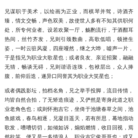
兄谋职于美术，以绘画为正业，而棋琴并驾，诗酒齐
臻，情文交畅，声色双美，故使世人多有不知其供职何
处，所专何业者。设若欢聚一厅，觞酌流行，于酒酣耳
热间，丝竹齐发，兄则引颈数曲，高歌低唱，顿挫生
姿，一时云驻风凝，四座哑然，继之大哗，噓声一片，
于是指兄为职业大歌星也；或者良友、亲近招聚，融融
无猜，畅谈无碍，兄则谐语连珠，包袱层出，众人捧
腹，前仰后迭，遂异口同誉其为职业大笑星也；
或者偶践影坛，拍档名角，兄之举手投脚，流目传情，
均皆自然合拍，了无矫造痕迹，又俨然是寄身此道之职
业老角色也；或则怀抱吉它，坐倚于池塘春草之间，池
鱼嬉戏，春鸟相逐，兄凝目遥天，若有所思，蓦地指动
歌发，嘈嘈切切，如倾如诉，煽焰燃情，收目回视，焉
然欲笑，便又是一多情浪人、职业吉它俊哥哥也；或又