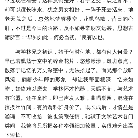
不过现在看去，这样反倒是好，君子之交，淡之如水，
却可以谊长味永。犹之男女相好，一阵子死去活來、地
老天荒之后，忽然地梦醒楼空，花飘鸟散，昔日的心
肝，不过是今日的陌路，反不如寻常朋友远甚。思想古
谚所言：“早知如此，何必当初。”良有以也。
与学林兄之初识，始于何时何地，都有何人何景？
早已若飘荡于空中的碎金花片，悠悠漾漾，斑斑点点，
散落于记忆的万丈深壑中，无法拾起了。而兄那个放旷
风流，翩翩少年郎的形象，却让我蒂固根深，忆来如
昨，始終难以磨去。学林怀才抱器，天赐不菲，与艺术
有宿盟。还在童稚，即已声发大雅，曲唱梨园，混迹在
擅扳丝竹间，有所谓科班身价了。既长成后，才情益是
汹诵，不可收拾，彼也策鞭任情，驰骤于文学艺术各门
类间。我曾将兄所握各种夲领细加较量，实很难分出高
下短长。