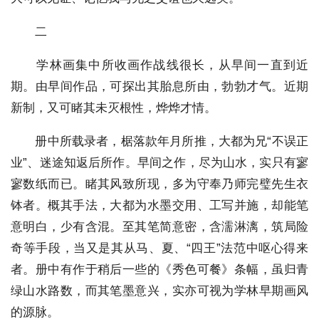
二
学林画集中所收画作战线很长，从早间一直到近
期。由早间作品，可探出其胎息所由，勃勃才气。近期
新制，又可睹其未灭根性，烨烨才情。
册中所载录者，椐落款年月所推，大都为兄“不误正
业”、迷途知返后所作。早间之作，尽为山水，实只有寥
寥数纸而已。睹其风致所现，多为守奉乃师完璧先生衣
钵者。概其手法，大都为水墨交用、工写并施，却能笔
意明白，少有含混。至其笔简意密，含濡淋漓，筑局险
奇等手段，当又是其从马、夏、“四王”法范中呕心得来
者。册中有作于稍后一些的《秀色可餐》条幅，虽归青
绿山水路数，而其笔墨意兴，实亦可视为学林早期画风
的源脉。