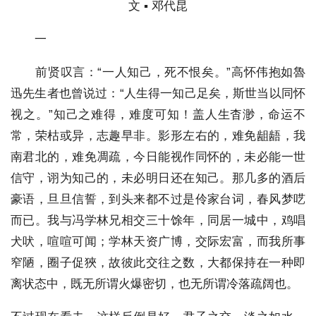
文 ▪ 邓代昆
一
前贤叹言：“一人知己，死不恨矣。”高怀伟抱如魯
迅先生者也曾说过：“人生得一知己足矣，斯世当以同怀
视之。”知己之难得，难度可知！盖人生杳渺，命运不
常，荣枯或异，志趣早非。影形左右的，难免龃龉，我
南君北的，难免凋疏，今日能视作同怀的，未必能一世
信守，诩为知己的，未必明日还在知己。那几多的酒后
豪语，旦旦信誓，到头来都不过是伶家台词，春风梦呓
而已。我与冯学林兄相交三十馀年，同居一城中，鸡唱
犬吠，喧喧可闻；学林天资广博，交际宏富，而我所事
窄陋，圈子促狹，故彼此交往之数，大都保持在一种即
离状态中，既无所谓火爆密切，也无所谓冷落疏阔也。