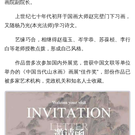
画院副院长。
上世纪七十年代初拜于国画大师赵完壁门下习画，
又随杨乃光(本光法师)学习诗文。
艺缘巧合，相继得赵蕴玉、岑学恭、苏葆桢、李行
白等老师授教点拨，形成自己风格。
作品曾多次参加国内外展览，曾获中国文联等单位
举办的《中国当代山水画》画展“佳作奖”，部份作品已
被多家艺术机构，党政机关和知名人士收藏。