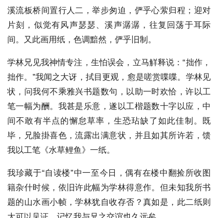
溪流板桥间置行人二，举步匆迫，俨乎心萦归程；迎对
片刻，似觉有风声瑟瑟、溪声潺潺，往复回荡于耳际
间。又此画用纸，色调黯然，俨乎旧制。
学林兄见我神情专注，生怕误会，立马觧释说：“拙作，
拙作。”我闻之大讶，拭目更观，愈是嗟赏喋喋。学林见
状，问我何不乘雅兴书题数句，以助一时欢恰，许以工
笔一幅为酬。我甚是乐意，遂以工楷题数十字以应，中
间不敢有半点的懈怠草率，生恐玷缺了如此佳制。既
毕，兄脸掛喜色，流露出满意状，并且如其所许若，馈
我以工笔《水草鲤鱼》一纸。
我珍藏于“自读楼”中一至今日，偶有在楼中翻捡所收图
籍杂什时候，依旧许此幅为学林得意作。但未知我所书
题的山水画小帧，学林犹自收存否？真如是，此二纸则
大可以见证、记忆我与兄之交谊也久远矣。