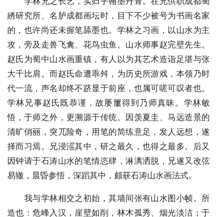
学林兄之长艺，实归乎翰墨丹青。在兄供职成都蜀
綉研究所、名胪成都画坛时，目下不少被号为书画名家
的，也许尚还未握笔舔墨也。学林之习画，以山水为主
攻，旁及走兽飞禽、花鸟虫鱼。山水师事赵完壁先生。
赵氏为蜀中山水画重镇，有人以为其艺术造诣足堪与张
大千比肩。而赵氏命遭乖舛，为历史所游戏，本领乃时
代一流，声名却终不跻显于前座，也属可嗟可叹者也。
学林兄事赵氏既恭谨，故屡屢得到乃师真昧。学林敏
悟，于师之外，更溯源于传统。因羡夏圭、马远造景的
清旷俏丽，突兀险奇，用笔的简练意足，发人远想，遂
择而习焉。兄浸滛其中，研之最久，也得之最多。后又
因钟请于石涛山水的笔情恣肆，淋漓洒脱，兄遂又改弦
易辙，晨昏参悟，深蹈其中，颇获石涛山水画法式。
我与学林相交之初始，其墙间张有山水图小帧。所
造也：危峰入汉，崖壁如削，林木孤秀、烟光淡洁；于