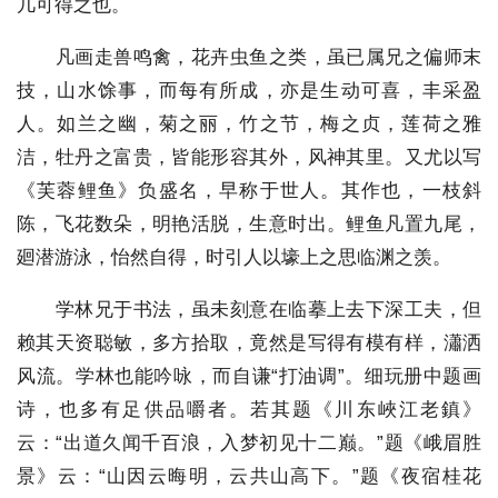
几可得之也。
凡画走兽鸣禽，花卉虫鱼之类，虽已属兄之偏师末
技，山水馀事，而每有所成，亦是生动可喜，丰采盈
人。如兰之幽，菊之丽，竹之节，梅之贞，莲荷之雅
洁，牡丹之富贵，皆能形容其外，风神其里。又尤以写
《芙蓉鲤鱼》负盛名，早称于世人。其作也，一枝斜
陈，飞花数朵，明艳活脱，生意时出。鲤鱼凡置九尾，
廻潜游泳，怡然自得，时引人以壕上之思临渊之羡。
学林兄于书法，虽未刻意在临摹上去下深工夫，但
赖其天资聪敏，多方拾取，竟然是写得有模有样，瀟洒
风流。学林也能吟咏，而自谦“打油调”。细玩册中题画
诗，也多有足供品嚼者。若其题《川东峽江老鎮》
云：“出道久闻千百浪，入梦初见十二巅。”题《峨眉胜
景》云：“山因云晦明，云共山高下。”题《夜宿桂花