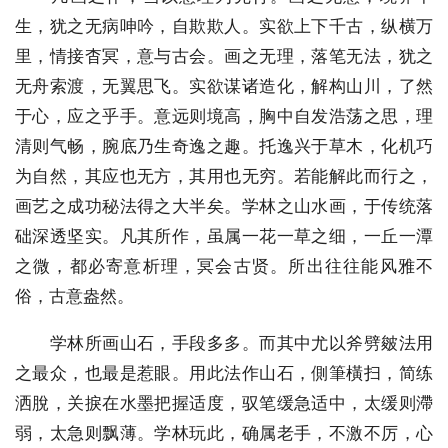
生，犹之无病呻吟，自欺欺人。实欲上下千古，纵横万
里，情接杳冥，意与古会。画之无理，落笔无法，犹之
无舟索渡，无翼思飞。实欲谋诸造化，解构山川，了然
于心，应之乎手。意远则境高，胸中自发浩荡之思，理
清则气畅，腕底乃生奇逸之趣。托逸兴于草木，化机巧
为自然，其应也无方，其用也无穷。若能解此而行之，
画艺之成功秘法得之大半矣。学林之山水画，于传统落
础深透坚实。凡其所作，虽属一花一草之细，一丘一潭
之微，都必寄意析理，冥会古贤。所出往往能风雅不
俗，古意盎然。
学林所画山石，手段多多。而其中尤以斧劈皴法用
之最众，也最是惹眼。用此法作山石，側筆橫扫，简练
洒脫，关捩在水墨把握适度，驭笔缓急适中，太缓则滯
弱，太急则飘薄。学林玩此，确属老手，不激不厉，心