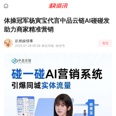
体操冠军杨寅宝代言中品云链AI碰碰发
助力商家精准营销
叭褂娱情事
关注
2025-07-28 08:38
·来自河南
· 快传号