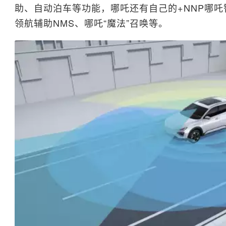
助、自动泊车等功能，哪吒还有自己的+NNP哪吒
领航辅助NMS、哪吒“魔法”召唤等。