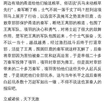
两边有墙的甬道给他们输送粮草。俗话说“兵马未动粮草
先行”，秦军断了粮，士气不就一落千丈了吗？想到这项
羽马上展开了行动，以迅雷不及掩耳之势直奔巨鹿，击
败章邯部保护甬道的秦军，断绝王离部的粮道，包围了
王离军队。项羽的决心和勇气，对将士起了很大的鼓舞
作用。楚军把王离的军队包围起来，个个士气振奋，无
不以一当十，越战越勇，经过激烈战斗后终于打退章
邯，活捉了王离，围困巨鹿的秦军就这样瓦解了，后秦
将章邯因为害怕被秦二世和赵高迫害，于是率领二十多
万秦军投降了项羽，项羽封章邯为雍王。但是面对章邯
带来的二十多万秦军，项羽害怕他们这些关中人起兵反
楚，于是就把他们全部坑杀。这与当年长平之战后秦将
白起坑杀数十万赵军如出一辙，不得不说这也算秦人的
报应吧。
立威诸侯，天下无敌