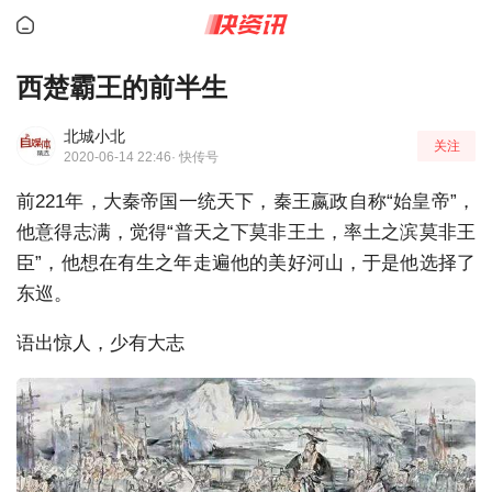
西楚霸王的前半生
北城小北
关注
2020-06-14 22:46
· 快传号
前221年，大秦帝国一统天下，秦王嬴政自称“始皇帝”，
他意得志满，觉得“普天之下莫非王土，率土之滨莫非王
臣”，他想在有生之年走遍他的美好河山，于是他选择了
东巡。
语出惊人，少有大志