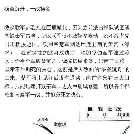
破釜沉舟，一战扬名
救赵联军都驻扎在巨鹿城北，因为之前派出部队试图解
围被秦军击溃，所以联军便不敢轻举妄动，都不敢率先
出击救援赵国。项羽率楚军到达巨鹿县南的黄河（漳
水），在试探性的渡河成功后，项羽率领全军渡过漳
水，命令全军破釜沉舟，烧掉房屋帐篷，只带三日粮，
以示不胜则死的决心，这便是后人熟知的“破釜沉舟”的
由来。楚军将士见往后没有退路，向前也只有三天口
粮，只能迅速打败秦军，进入巨鹿城修整，所以各个都
准备与秦军一战，并抱必死之决心。