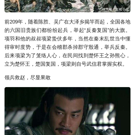
前209年，随着陈胜、吴广在大泽乡揭竿而起，全国各地
的六国旧贵族们都纷纷起兵，举起“反秦复国”的大旗。
项羽和他的叔叔项梁蛰伏多年，当然在秦末乱世当中懂
得审时度势，于是在会稽郡杀掉郡守殷通，举兵反秦。
后来项梁为了笼络人心，在民间找到楚怀王之孙熊心，
立为楚怀王，楚国复国，项梁则自号武信君掌握实权。
领兵救赵，尽显果敢