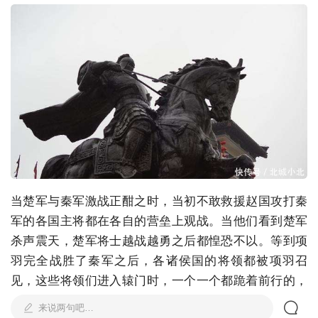
当楚军与秦军激战正酣之时，当初不敢救援赵国攻打秦
军的各国主将都在各自的营垒上观战。当他们看到楚军
杀声震天，楚军将士越战越勇之后都惶恐不以。等到项
羽完全战胜了秦军之后，各诸侯国的将领都被项羽召
见，这些将领们进入辕门时，一个一个都跪着前行的，
谁也不敢仰视项羽，纷纷表示唯项羽马首是瞻。项羽从
来说两句吧…