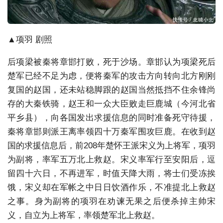
▲项羽 剧照
后项梁被秦将章邯打败，死于沙场。章邯认为项梁死后
楚军已经不足为虑，便将秦军的攻击方向转向北方刚刚
复国的赵国，还未站稳脚跟的赵国当然抵挡不住余锋尚
存的大秦铁骑，赵王和一众大臣败走巨鹿城（今河北省
平乡县），向各国发出求援信息的同时准备死守待援，
秦将章邯则派王离率领四十万秦军围攻巨鹿。在收到赵
国的求援信息后，前208年楚怀王派宋义为上将军，项羽
为副将，率军五万北上救赵。宋义率军行至安阳后，逗
留四十六日，不再进军，时值天降大雨，将士们受冻挨
饿，宋义却在军帐之中日日饮酒作乐，不准提北上救赵
之事。身为副将的项羽在劝谏无果之后便杀掉主帅宋
义，自立为上将军，率领楚军北上救赵。