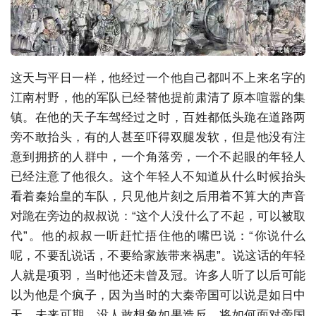
这天与平日一样，他经过一个他自己都叫不上来名字的
江南村野，他的军队已经替他提前肃清了原本喧嚣的集
镇。在他的天子车驾经过之时，百姓都低头跪在道路两
旁不敢抬头，有的人甚至吓得双腿发软，但是他没有注
意到拥挤的人群中，一个角落旁，一个不起眼的年轻人
已经注意了他很久。这个年轻人不知道从什么时候抬头
看着秦始皇的车队，只见他片刻之后用着不算大的声音
对跪在旁边的叔叔说：“这个人没什么了不起，可以被取
代”。他的叔叔一听赶忙捂住他的嘴巴说：“你说什么
呢，不要乱说话，不要给家族带来祸患”。说这话的年轻
人就是项羽，当时他还未曾及冠。许多人听了以后可能
以为他是个疯子，因为当时的大秦帝国可以说是如日中
天、未来可期，没人敢想象如果造反，将如何面对帝国