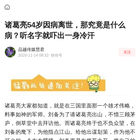
诸葛亮54岁因病离世，那究竟是什么
病？听名字就吓出一身冷汗
品越传媒慧君
关注
2020-11-14 08:32
· 快传号
诸葛亮大家都知道，就是在三国里面那一个雄才伟略，
料事如神的军师。刘备为了请诸葛亮出山，不惜三顾茅
庐，倒草堂中去拜访他。而诸葛亮终于也不负众望，在
刘备的麾下，为他指点江山。给他出谋划策，作为他不