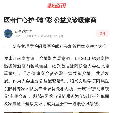
医者仁心护“睛”彩 公益义诊暖豫商
百事通趣闻
关注
2026-01-20 13:07
·来自湖北
· 快传号
——绍兴文理学院附属医院眼科亮相首届豫商联合大会
岁末江南寒意浓，乡情聚力暖意融。1月20日,绍兴富悦
温德姆酒店内暖意融融，绍兴首届豫商联合大会在此隆
重举行，千余位豫商乡贤齐聚一堂共叙乡情、共话发
展。作为大会重要公益配套活动，绍兴文理学院附属医
院眼科专家团队携专业设备亮相现场，开展“守护清晰视
界”主题义诊，以精湛医术与温情服务为奔波打拼的豫商
及家属送上健康关怀，成为盛会中一道暖心风景线。