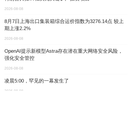
2026-08-08
8月7日上海出口集装箱综合运价指数为3276.14点 较上
期上涨2.2%
2026-08-08
OpenAI提示新模型Astra存在潜在重大网络安全风险，
强化安全管控
2026-08-08
凌晨5:00，罕见的一幕发生了
2026-08-08
财报越好，股价跌得越狠：RDDT
最近到底发生了什么？
2026-08-08