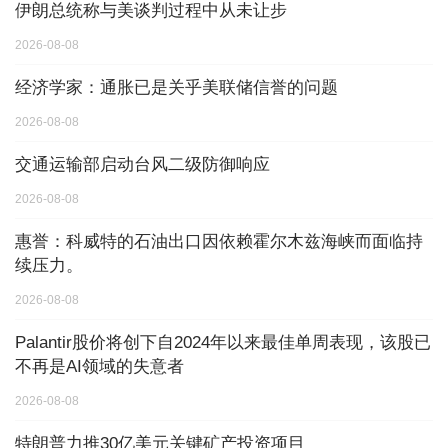
伊朗总统称与美谈判过程中从未让步
2026-08-08
经济学家：通胀已是关乎美联储信誉的问题
2026-08-08
交通运输部启动台风二级防御响应
2026-08-08
惠誉：科威特的石油出口因依赖霍尔木兹海峡而面临持
续压力。
2026-08-08
Palantir股价将创下自2024年以来最佳单周表现，该股已
不再是AI领域的失意者
2026-08-08
特朗普力推30亿美元关键矿产投资项目