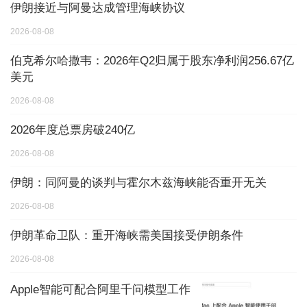
伊朗接近与阿曼达成管理海峡协议
2026-08-08
伯克希尔哈撒韦：2026年Q2归属于股东净利润256.67亿
美元
2026-08-08
2026年度总票房破240亿
2026-08-08
伊朗：同阿曼的谈判与霍尔木兹海峡能否重开无关
2026-08-08
伊朗革命卫队：重开海峡需美国接受伊朗条件
2026-08-08
Apple智能可配合阿里千问模型工作