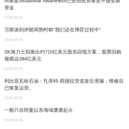
AI基金Situational Awareness已告知投资者暂不接受新
资金
2026-08-08
万斯谈到伊朗局势时称“我们还在博弈过程中”
2026-08-08
SK海力士拟推出约710亿美元股东回报方案，股票回购
规模达284亿美元
2026-08-08
利比亚瓦哈石油：扎库特-西德拉管道发生泄漏，维修后
已恢复运营。
2026-08-08
一船只在阿曼以东海域遭袭起火
2026-08-08