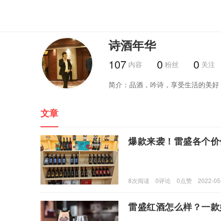
诗酒年华
107
0
0
内容
粉丝
关注
简介：
品酒，吟诗，享受生活的美好
文章
爆款来袭！雷盛各个价
8
次阅读
0
评论
0
点赞
2022-05
雷盛红酒怎么样？一款