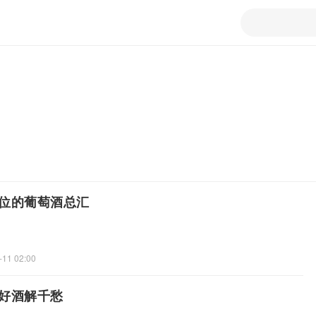
位的葡萄酒总汇
-11 02:00
好酒解千愁