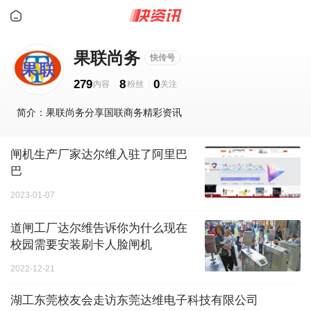
果联尚务
快传号
279
8
0
简介：果联尚务分享国联商务精彩资讯
闸机生产厂家达尔维入驻了阿里巴
巴
2023-01-07
道闸工厂达尔维告诉你为什么现在
校园需要安装刷卡人脸闸机
2022-12-21
湖工东莞校友会走访东莞达维电子科技有限公司